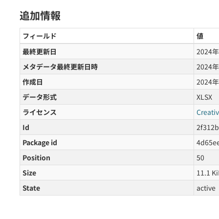
追加情報
フィールド
値
最終更新日
2024
メタデータ最終更新日時
2024
作成日
2024
データ形式
XLSX
ライセンス
Creati
Id
2f312b
Package id
4d65ee
Position
50
Size
11.1 K
State
active