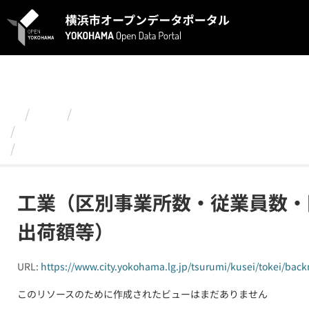
ス
キ
ッ
プ
し
て
内
容
組織
鶴見区
へ
令和２年度版 発見つるみ！～データでみる鶴見区
工業（区別事業所数・従業員数・区別製造品出荷額
工業（区別事業所数・従業員数・
出荷額等）
URL:
https://www.city.yokohama.lg.jp/tsurumi/kusei/tokei/ba
このリソースのために作成されたビューはまだありません