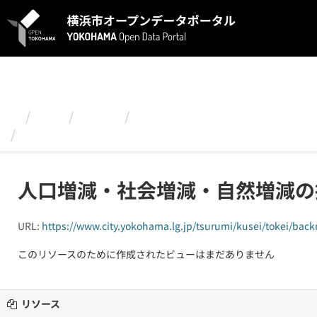
ス
キ
ッ
プ
し
て
内
容
組織
鶴見区
令和２年度版 発見つるみ！～
へ
人口増減・社会増減・自然増減の推移（横浜市）
人口増減・社会増減・自然増減の
URL:
https://www.city.yokohama.lg.jp/tsurumi/kusei/tokei/ba
このリソースのために作成されたビューはまだありません
リソース