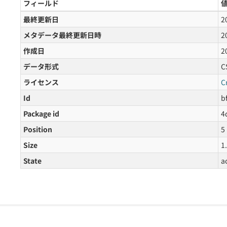
フィールド
最終更新日
2
メタデータ最終更新日時
2
作成日
2
データ形式
C
ライセンス
C
Id
b
Package id
4
Position
5
Size
1
State
a