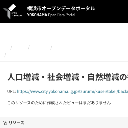
ス
キ
ッ
プ
し
て
内
容
組織
鶴見区
令和２年度版 発見つるみ！～
へ
人口増減・社会増減・自然増減の推移（鶴見区）
人口増減・社会増減・自然増減の
URL:
https://www.city.yokohama.lg.jp/tsurumi/kusei/tokei/ba
このリソースのために作成されたビューはまだありません
リソース