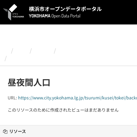
ス
キ
ッ
プ
し
て
内
容
組織
鶴見区
令和２年度版 発見つるみ！～
へ
昼夜間人口
昼夜間人口
URL:
https://www.city.yokohama.lg.jp/tsurumi/kusei/tokei/ba
このリソースのために作成されたビューはまだありません
リソース